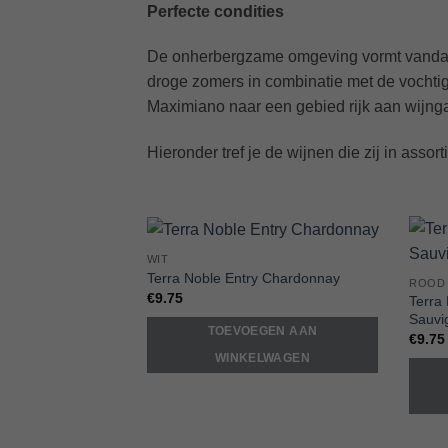
Perfecte condities
De onherbergzame omgeving vormt vandaag 
droge zomers in combinatie met de vochtig
Maximiano naar een gebied rijk aan wijng
Hieronder tref je de wijnen die zij in asso
WIT
Add to
Terra Noble Entry Chardonnay
ROOD
Wishlist
€
9.75
Terra
Sauvi
TOEVOEGEN AAN
€
9.75
WINKELWAGEN