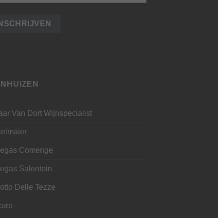
JNHUIZEN
aar Van Dort Wijnspecialist
kelmaier
egas Comenge
egas Salentein
otto Delle Tezze
curo