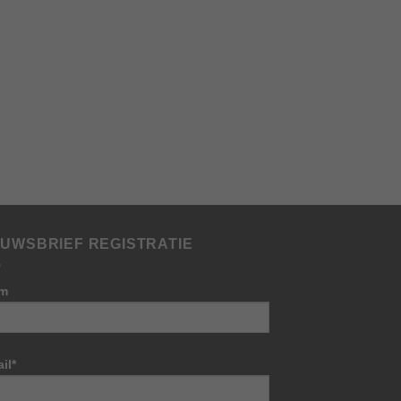
WIT
Santa Rita Gran Hacie
Chardonnay
€
8.30
TOEVOEGEN 
WINKELWAG
EUWSBRIEF REGISTRATIE
m
il*