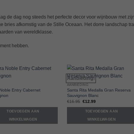
de dag nog steeds het perfecte decor voor wijnbouw met zijn
e bries afkomstig van de Stille Oceaan. Het dorre landschap t
aarden van wereldklasse.
rtiment hebben.
Aanbieding!
Add to
Add t
AANBIEDING
Wishlist
Wishlis
 Noble Entry Cabernet
Santa Rita Medalla Gran Reserva
gnon
Sauvignon Blanc
Oorspronkelijke
Huidige
€
16.95
€
12.99
prijs
prijs
was:
is:
TOEVOEGEN AAN
TOEVOEGEN AAN
€16.95.
€12.99.
WINKELWAGEN
WINKELWAGEN