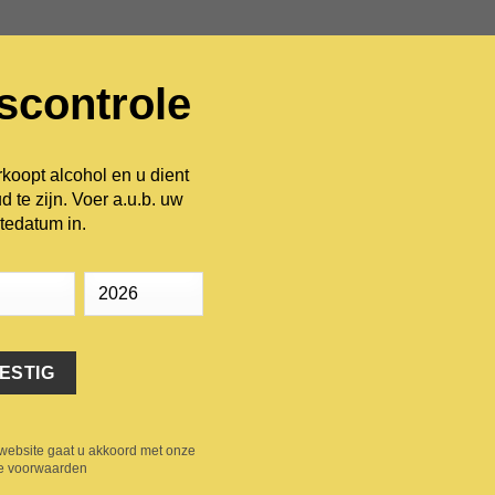
dscontrole
INFORMATIE
WIJNHUIZEN
CONTACT
oopt alcohol en u dient
d te zijn. Voer a.u.b. uw
tedatum in.
li!
website gaat u akkoord met onze
e voorwaarden