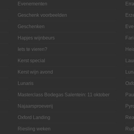
Evenementen
Erra
Geschenk voorbeelden
Erze
Geschenken
Eve
Hapjes wijnbeurs
Far
Iets te vieren?
Hei
Kerst special
Lau
Kerst wijn avond
Lun
Lunaris
Oxf
Masterclass Bodegas Salentein: 11 oktober
Pau
Najaarsproeverij
Pyr
Oxford Landing
Rea
Riesling weken
Rud