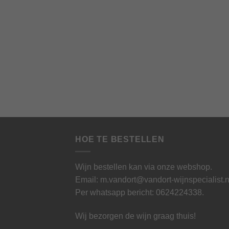
HOE TE BESTELLEN
Wijn bestellen kan via onze webshop.
Email: m.vandort@vandort-wijnspecialist.n
Per whatsapp bericht:
0624224338
.
Wij bezorgen de wijn graag thuis!