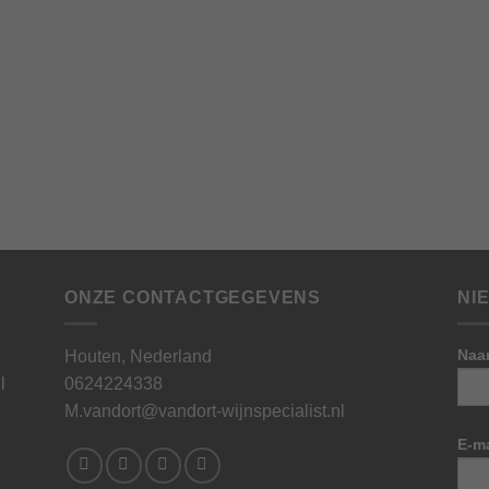
ONZE CONTACTGEGEVENS
NI
Naa
Houten, Nederland
l
0624224338
M.vandort@vandort-wijnspecialist.nl
E-ma