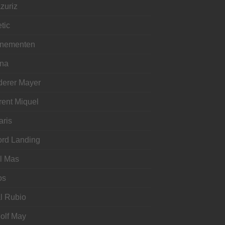
zuriz
tic
nementen
ina
derer Mayer
rent Miquel
aris
ord Landing
l Mas
os
l Rubio
olf May