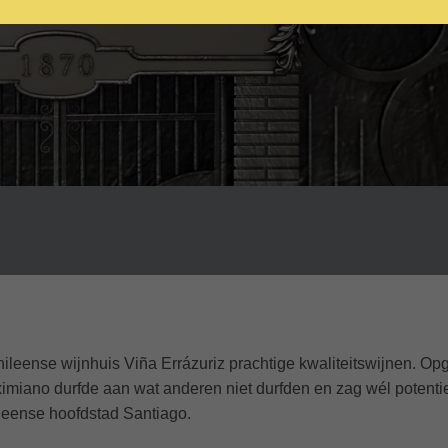
leense wijnhuis Viña Errázuriz prachtige kwaliteitswijnen. Opg
imiano durfde aan wat anderen niet durfden en zag wél potenti
leense hoofdstad Santiago.