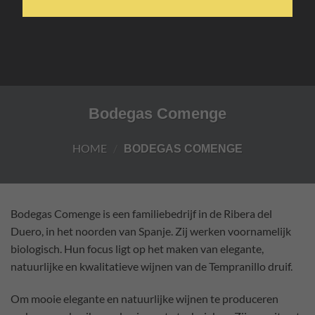
Bodegas Comenge
HOME
/
BODEGAS COMENGE
Bodegas Comenge is een familiebedrijf in de Ribera del
Duero, in het noorden van Spanje. Zij werken voornamelijk
biologisch. Hun focus ligt op het maken van elegante,
natuurlijke en kwalitatieve wijnen van de Tempranillo druif.
Om mooie elegante en natuurlijke wijnen te produceren