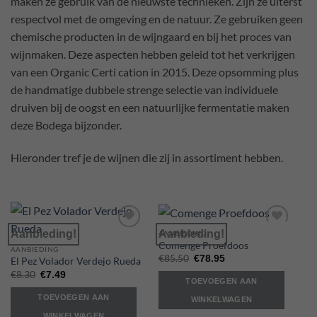
maken ze gebruik van de nieuwste technieken. Zijn ze uiterst
respectvol met de omgeving en de natuur. Ze gebruiken geen
chemische producten in de wijngaard en bij het proces van
wijnmaken. Deze aspecten hebben geleid tot het verkrijgen
van een Organic Certi cation in 2015. Deze opsomming plus
de handmatige dubbele strenge selectie van individuele
druiven bij de oogst en een natuurlijke fermentatie maken
deze Bodega bijzonder.
Hieronder tref je de wijnen die zij in assortiment hebben.
Aanbieding!
Aanbieding!
AANBIEDING
Add to
Add to
Comenge Proefdoos
Wishlist
Wishlist
AANBIEDING
Oorspronkelijke
Huidige
€
85.50
€
78.95
El Pez Volador Verdejo Rueda
prijs
prijs
Oorspronkelijke
Huidige
€
8.30
€
7.49
was:
is:
TOEVOEGEN AAN
prijs
prijs
€85.50.
€78.95.
was:
is:
TOEVOEGEN AAN
WINKELWAGEN
€8.30.
€7.49.
WINKELWAGEN