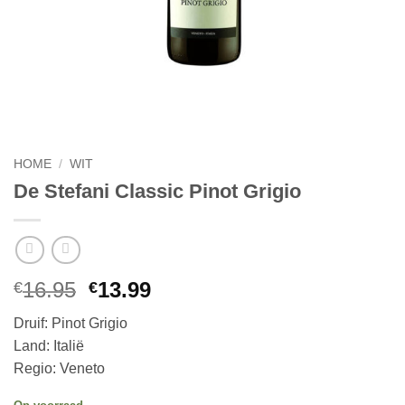
HOME
/
WIT
De Stefani Classic Pinot Grigio
Oorspronkelijke
Huidige
16.95
13.99
€
€
prijs
prijs
Druif: Pinot Grigio
was:
is:
Land: Italië
€16.95.
€13.99.
Regio: Veneto