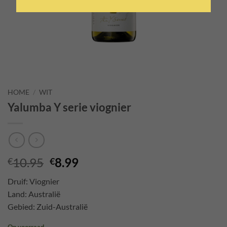
HOME
/
WIT
Yalumba Y serie viognier
Oorspronkelijke
Huidige
10.95
8.99
€
€
prijs
prijs
Druif: Viognier
was:
is:
Land: Australië
€10.95.
€8.99.
Gebied: Zuid-Australië