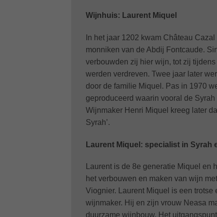
Wijnhuis:
Laurent Miquel
In het jaar 1202 kwam Château Cazal V
monniken van de Abdij Fontcaude. S
verbouwden zij hier wijn, tot zij tijde
werden verdreven. Twee jaar later w
door de familie Miquel. Pas in 1970 we
geproduceerd waarin vooral de Syrah d
Wijnmaker Henri Miquel kreeg later d
Syrah’.
Laurent Miquel: specialist in Syrah 
Laurent is de 8e generatie Miquel en h
het verbouwen en maken van wijn met
Viognier. Laurent Miquel is een trots
wijnmaker. Hij en zijn vrouw Neasa 
duurzame wijnbouw. Het uitgangspunt i