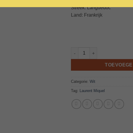
Druif: Cabernet Sauvignon
Streek: Languedoc
Land: Frankrijk
Laurent Miquel Héritage Vine
TOEVOEGE
Categorie:
Wit
Tag:
Laurent Miquel