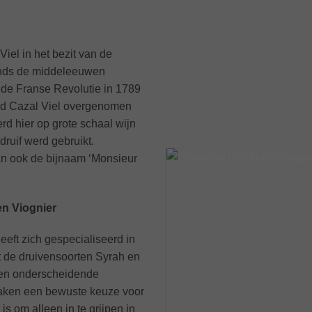
iel in het bezit van de
inds de middeleeuwen
ns de Franse Revolutie in 1789
erd Cazal Viel overgenomen
rd hier op grote schaal wijn
ruif werd gebruikt.
an ook de bijnaam ‘Monsieur
en Viognier
eeft zich gespecialiseerd in
 de druivensoorten Syrah en
e en onderscheidende
maken een bewuste keuze voor
s om alleen in te grijpen in