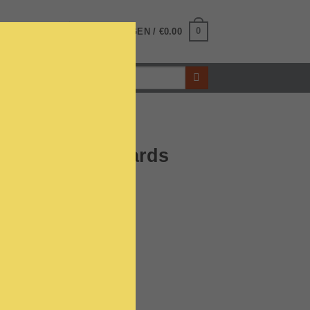
0
INLOGGEN
WINKELWAGEN /
€
0.00
Zoeken
naar:
Héritage Vineyards
onnay