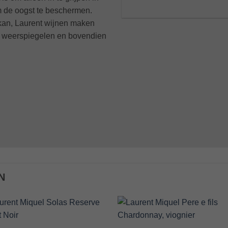
om de oogst te beschermen.
 kan, Laurent wijnen maken
oir weerspiegelen en bovendien
N
Add to
Add 