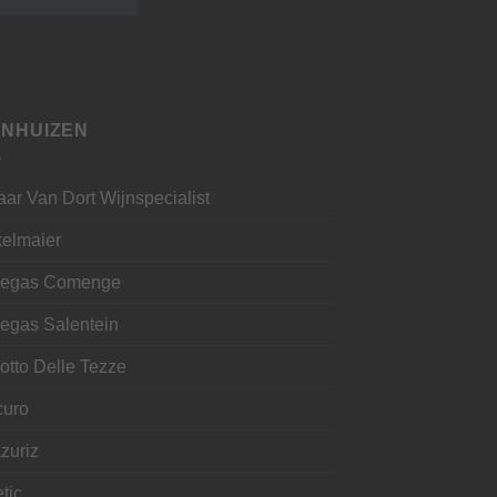
JNHUIZEN
aar Van Dort Wijnspecialist
kelmaier
egas Comenge
egas Salentein
otto Delle Tezze
curo
zuriz
tic