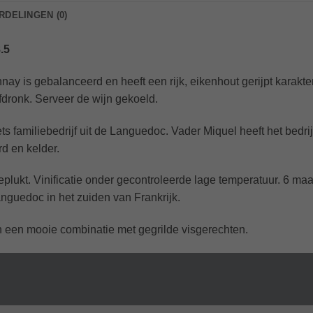
DELINGEN (0)
.5
nay is gebalanceerd en heeft een rijk, eikenhout gerijpt karakte
fdronk. Serveer de wijn gekoeld.
 familiebedrijf uit de Languedoc. Vader Miquel heeft het bedri
rd en kelder.
plukt. Vinificatie onder gecontroleerde lage temperatuur. 6 ma
nguedoc in het zuiden van Frankrijk.
en een mooie combinatie met gegrilde visgerechten.