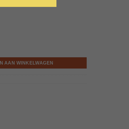
yards Réserve Chardonnay aantal
N AAN WINKELWAGEN