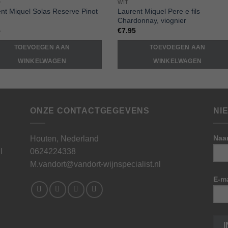
D
WIT
Wishlist
Wishl
nt Miquel Solas Reserve Pinot
Laurent Miquel Pere e fils
Chardonnay, viognier
5
€
7.95
TOEVOEGEN AAN
TOEVOEGEN AAN
WINKELWAGEN
WINKELWAGEN
ONZE CONTACTGEGEVENS
NI
Naa
Houten, Nederland
l
0624224338
M.vandort@vandort-wijnspecialist.nl
E-ma