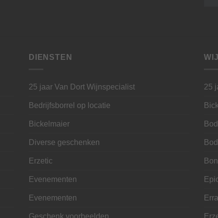
DIENSTEN
WI
25 jaar Van Dort Wijnspecialist
25 j
Bedrijfsborrel op locatie
Bic
Bickelmaier
Bod
Diverse geschenken
Bod
Erzetic
Bon
Evenementen
Epi
Evenementen
Erra
Geschenk voorbeelden
Erze