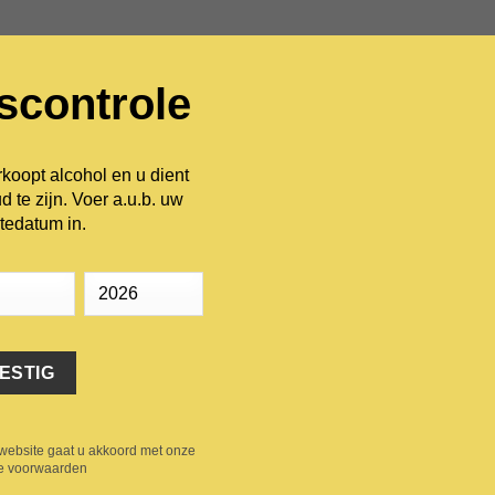
dscontrole
INFORMATIE
WIJNHUIZEN
CONTACT
oopt alcohol en u dient
d te zijn. Voer a.u.b. uw
HOME
/
WIT
tedatum in.
Laurent Miquel 
Add to
Réserve Chard
Wishlist
8.95
€
Details
website gaat u akkoord met onze
e voorwaarden