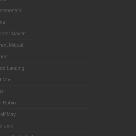
nementen
ina
derer Mayer
rent Miquel
aris
ord Landing
l Mas
os
l Rubio
olf May
drame