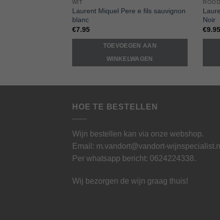
WIT
ROO
Wishlist
Laurent Miquel Pere e fils sauvignon
Laure
blanc
Noir
€
7.95
€
9.9
TOEVOEGEN AAN
WINKELWAGEN
HOE TE BESTELLEN
Wijn bestellen kan via onze webshop.
Email: m.vandort@vandort-wijnspecialist.n
Per whatsapp bericht:
0624224338
.
Wij bezorgen de wijn graag thuis!