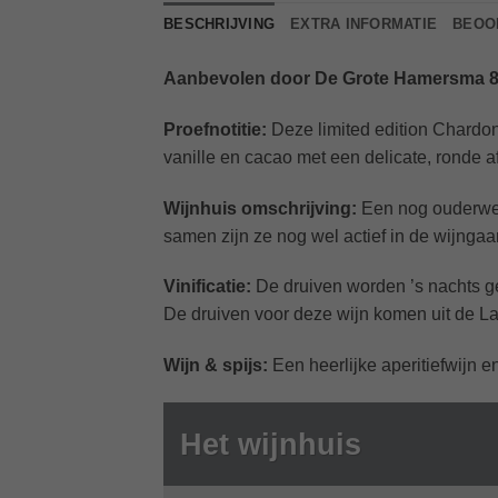
BESCHRIJVING
EXTRA INFORMATIE
BEOOR
Aanbevolen door De Grote Hamersma 8
Proefnotitie:
Deze limited edition Chardon
vanille en cacao met een delicate, ronde a
Wijnhuis omschrijving:
Een nog ouderwets
samen zijn ze nog wel actief in de wijngaa
Vinificatie:
De druiven worden ’s nachts ge
De druiven voor deze wijn komen uit de La
Wijn & spijs:
Een heerlijke aperitiefwijn 
Het wijnhuis