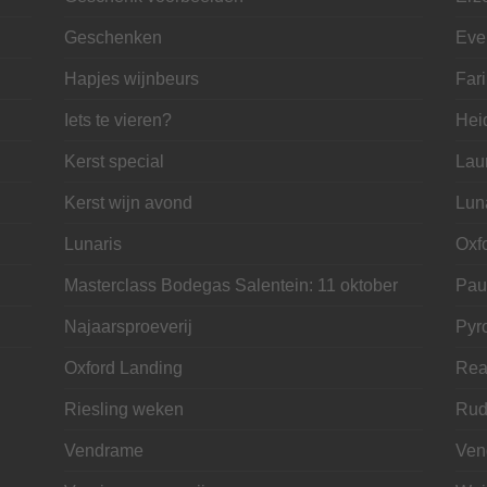
Geschenken
Eve
Hapjes wijnbeurs
Far
Iets te vieren?
Hei
Kerst special
Lau
Kerst wijn avond
Lun
Lunaris
Oxf
Masterclass Bodegas Salentein: 11 oktober
Pau
Najaarsproeverij
Pyr
Oxford Landing
Rea
Riesling weken
Rud
Vendrame
Ven