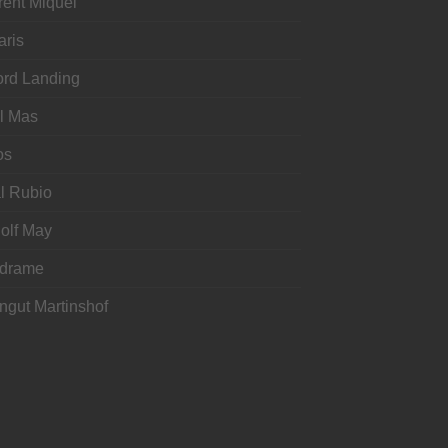
rent Miquel
aris
ord Landing
l Mas
os
l Rubio
olf May
drame
ngut Martinshof