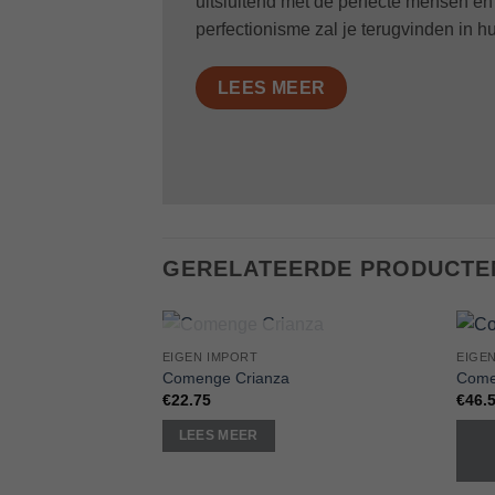
uitsluitend met de perfecte mensen en 
perfectionisme zal je terugvinden in h
LEES MEER
GERELATEERDE PRODUCTE
UITVERKOCHT
EIGEN IMPORT
EIGE
Add to
Comenge Crianza
Come
Wishlist
€
22.75
€
46.
LEES MEER