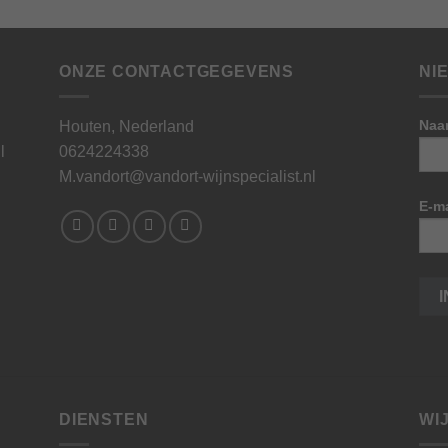
ONZE CONTACTGEGEVENS
NI
Naa
Houten, Nederland
l
0624224338
M.vandort@vandort-wijnspecialist.nl
E-ma
DIENSTEN
WI