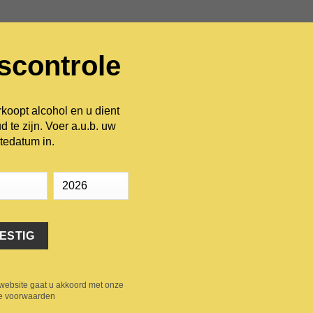
dscontrole
INFORMATIE
WIJNHUIZEN
CONTACT
oopt alcohol en u dient
d te zijn. Voer a.u.b. uw
HOME
/
ROOD
tedatum in.
Comenge Biber
Add to
Wishlist
11.75
€
Druif: tempranillo
Land: Spanje
Regio: Ribera del Duero
website gaat u akkoord met onze
Comenge Biberius aantal
e voorwaarden