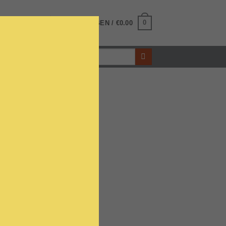
0
INLOGGEN
WINKELWAGEN /
€
0.00
Zoeken
naar:
ius