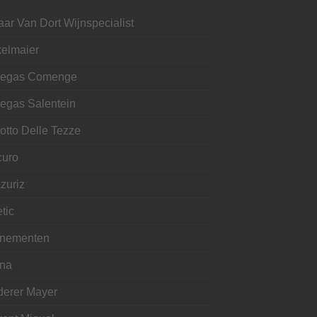
aar Van Dort Wijnspecialist
kelmaier
egas Comenge
egas Salentein
otto Delle Tezze
curo
zuriz
tic
nementen
ina
derer Mayer