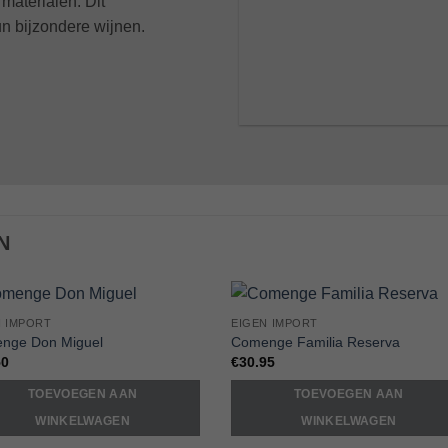
materialen. Dit
un bijzondere wijnen.
N
N IMPORT
EIGEN IMPORT
Add to
Add 
nge Don Miguel
Comenge Familia Reserva
Wishlist
Wishl
50
€
30.95
TOEVOEGEN AAN
TOEVOEGEN AAN
WINKELWAGEN
WINKELWAGEN