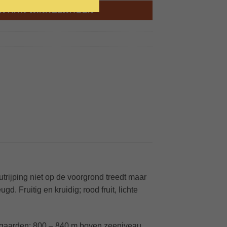
N AAN WINKELWAGEN
outrijping niet op de voorgrond treedt maar
. Fruitig en kruidig; rood fruit, lichte
jngaarden: 800 – 840 m boven zeeniveau.