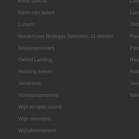
Kerst special
Lau
Kerst wijn avond
Lun
Lunaris
Oxf
Masterclass Bodegas Salentein: 11 oktober
Pau
Najaarsproeverij
Pyr
Oxford Landing
Rea
Riesling weken
Rud
Vendrame
Ven
Voorjaarsproeverij
Wei
Wijn en spijs avond
Wijn nieuwtjes
Wijnabonnement