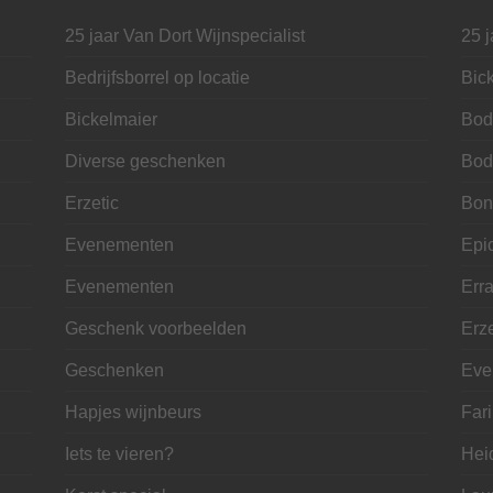
25 jaar Van Dort Wijnspecialist
25 j
Bedrijfsborrel op locatie
Bic
Bickelmaier
Bod
Diverse geschenken
Bod
Erzetic
Bon
Evenementen
Epi
Evenementen
Erra
Geschenk voorbeelden
Erze
Geschenken
Eve
Hapjes wijnbeurs
Far
Iets te vieren?
Hei