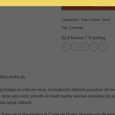
TOEVOEGE
Categorieën:
Eigen Import
,
Rood
Tag:
Comenge
Bij 6 flessen 7 % korting.
DELINGEN (0)
 Erg fruitige en intense neus. Aromatische rijkheid waardoor de h
 deze wijn rond, smooth en heeft zachte tannine ondanks zijn jeugd
ooie lange afdronk.
d: Pago de la Magdalena in Curiel de Duero. Hoogte van de wi