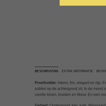
BESCHRIJVING
EXTRA INFORMATIE
BEOOR
Proefnotitie:
Intens, fris, elegant en rijp.
subtiel op de achtergrond zit. In de mond is
vanille tonen, kruiden en likeur. En een m
Gebied:
Ondergrond: klei, kalk. Wijngaar